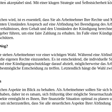
ten akzeptabel sind. Mit einer klugen Strategie und Selbstsicherheit 
rochen wird, ist es essentiell, dass Sie als Arbeitnehmer Ihre Rechte 
mten Umständen Anspruch auf eine Abfindung bei Beendigung des Arbe
verhältnisses, dem Gehalt und den Umständen der Kündigung berechnet.
eber führen, um eine faire Zahlung zu erhalten. Im Falle einer Kündigu
schützen.
 Weg?
stehen Arbeitnehmer vor einer wichtigen Wahl. Während eine Abfindun
die eigenen Rechte einzustehen. Es ist entscheidend, die individuelle
rend eine Kündigungsschutzklage darauf abzielt, möglicherweise das Ar
m die bestmögliche Entscheidung zu treffen. Letztendlich hängt die Wa
n
ichen Aspekte im Blick zu behalten. Als Arbeitnehmer sollten Sie sich b
ben, daher ist es ratsam, sich frühzeitig über mögliche Steuernachzah
Aspekte ermöglicht es Ihnen, Ihre finanzielle Situation optimal zu pl
 um sicherzustellen, dass Sie alle steuerlichen Aspekte Ihrer Abfindung 