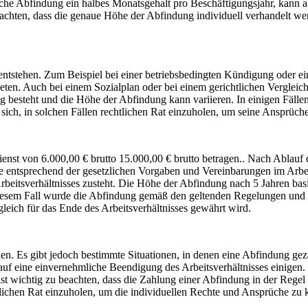
liche Abfindung ein halbes Monatsgehalt pro Beschäftigungsjahr, kann a
chten, dass die genaue Höhe der Abfindung individuell verhandelt werd
entstehen. Zum Beispiel bei einer betriebsbedingten Kündigung oder e
ieten. Auch bei einem Sozialplan oder bei einem gerichtlichen Vergleic
ng besteht und die Höhe der Abfindung kann variieren. In einigen Fäll
sich, in solchen Fällen rechtlichen Rat einzuholen, um seine Ansprüch
enst von 6.000,00 € brutto 15.000,00 € brutto betragen.. Nach Ablauf
tsprechend der gesetzlichen Vorgaben und Vereinbarungen im Arbeitsve
itsverhältnisses zusteht. Die Höhe der Abfindung nach 5 Jahren basie
 diesem Fall wurde die Abfindung gemäß den geltenden Regelungen und V
eich für das Ende des Arbeitsverhältnisses gewährt wird.
ahlen. Es gibt jedoch bestimmte Situationen, in denen eine Abfindung g
uf eine einvernehmliche Beendigung des Arbeitsverhältnisses einigen.
 wichtig zu beachten, dass die Zahlung einer Abfindung in der Regel auf
tlichen Rat einzuholen, um die individuellen Rechte und Ansprüche zu k