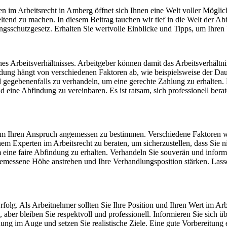
 im Arbeitsrecht in Amberg öffnet sich Ihnen eine Welt voller Möglic
end zu machen. In diesem Beitrag tauchen wir tief in die Welt der Ab
schutzgesetz. Erhalten Sie wertvolle Einblicke und Tipps, um Ihren
nes Arbeitsverhältnisses. Arbeitgeber können damit das Arbeitsverhält
dung hängt von verschiedenen Faktoren ab, wie beispielsweise der Da
nd gegebenenfalls zu verhandeln, um eine gerechte Zahlung zu erhalten.
 eine Abfindung zu vereinbaren. Es ist ratsam, sich professionell bera
m Ihren Anspruch angemessen zu bestimmen. Verschiedene Faktoren wie
inem Experten im Arbeitsrecht zu beraten, um sicherzustellen, dass Sie
eine faire Abfindung zu erhalten. Verhandeln Sie souverän und informie
messene Höhe anstreben und Ihre Verhandlungsposition stärken. Lassen
olg. Als Arbeitnehmer sollten Sie Ihre Position und Ihren Wert im Arbei
aber bleiben Sie respektvoll und professionell. Informieren Sie sich
g im Auge und setzen Sie realistische Ziele. Eine gute Vorbereitung e