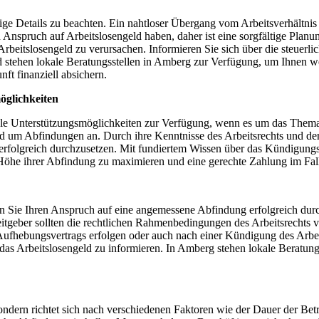
e Details zu beachten. Ein nahtloser Übergang vom Arbeitsverhältnis z
pruch auf Arbeitslosengeld haben, daher ist eine sorgfältige Planung 
rbeitslosengeld zu verursachen. Informieren Sie sich über die steuerl
ehen lokale Beratungsstellen in Amberg zur Verfügung, um Ihnen weit
ft finanziell absichern.
öglichkeiten
kale Unterstützungsmöglichkeiten zur Verfügung, wenn es um das Thema
nd um Abfindungen an. Durch ihre Kenntnisse des Arbeitsrechts und de
erfolgreich durchzusetzen. Mit fundiertem Wissen über das Kündigungs
öhe ihrer Abfindung zu maximieren und eine gerechte Zahlung im Falle
en Sie Ihren Anspruch auf eine angemessene Abfindung erfolgreich du
eitgeber sollten die rechtlichen Rahmenbedingungen des Arbeitsrechts v
hebungsvertrags erfolgen oder auch nach einer Kündigung des Arbeitsv
as Arbeitslosengeld zu informieren. In Amberg stehen lokale Beratung
 sondern richtet sich nach verschiedenen Faktoren wie der Dauer der B