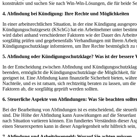
konstruktiv und suchen Sie nach Win-Win-Lösungen, die für beide Sei
4. Abfindung bei Kündigung: Ihre Rechte und Möglichkeiten
In einer arbeitsrechtlichen Situation, in der eine Kündigung ausgesp
Kündigungsschutzgesetz (KSchG) hat ein Arbeitnehmer unter bestim
wird dabei anhand verschiedener Faktoren wie der Dauer des Arbeits
sorgfältig prüfen und gegebenenfalls Verhandlungen mit Ihrem Arbeitg
Kündigungsschutzklage informieren, um Ihre Rechte bestmöglich zu 
5. Abfindung oder Kündigungsschutzklage? Was ist der bessere
In der Entscheidung zwischen Abfindung und Kündigungsschutzklage 
beenden, ermöglicht die Kündigungsschutzklage die Möglichkeit, für 
geeignet ist. Eine Abfindung kann finanzielle Sicherheit bieten, wäh
Nachteile, und es ist ratsam, sich rechtzeitig beraten zu lassen, u
Faktoren ab, die sorgfältig geprüft werden sollten.
6. Steuerliche Aspekte von Abfindungen: Was Sie beachten sollte
Bei der Bearbeitung von Abfindungen ist es entscheidend, die steuerl
sind. Die Höhe der Abfindung kann Auswirkungen auf die Steuerlast ha
nach Situation variieren können. Ein fundiertes Verständnis dieser 
einen Steuerexperten kann in dieser Angelegenheit sehr hilfreich sein,
7. Abfindung und Arbeitslosengeld: Worauf Sie achten müssen