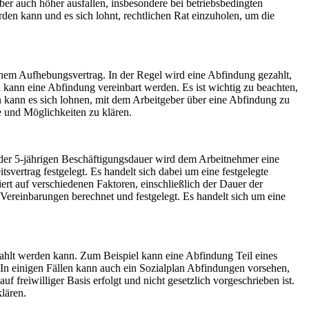
ber auch höher ausfallen, insbesondere bei betriebsbedingten
en kann und es sich lohnt, rechtlichen Rat einzuholen, um die
inem Aufhebungsvertrag. In der Regel wird eine Abfindung gezahlt,
h kann eine Abfindung vereinbart werden. Es ist wichtig zu beachten,
en kann es sich lohnen, mit dem Arbeitgeber über eine Abfindung zu
e und Möglichkeiten zu klären.
 der 5-jährigen Beschäftigungsdauer wird dem Arbeitnehmer eine
rtrag festgelegt. Es handelt sich dabei um eine festgelegte
rt auf verschiedenen Faktoren, einschließlich der Dauer der
ereinbarungen berechnet und festgelegt. Es handelt sich um eine
ezahlt werden kann. Zum Beispiel kann eine Abfindung Teil eines
 In einigen Fällen kann auch ein Sozialplan Abfindungen vorsehen,
 freiwilliger Basis erfolgt und nicht gesetzlich vorgeschrieben ist.
lären.